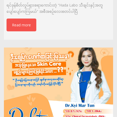
ရင်ခုန်စိတ်လှုပ်ရှားစရာကောင်းတဲ့ “Hada Labo သီချင်းနှင့်အတူ
ပျော်ပျော်ကကြမယ်” အစီအစဉ်လေးစတင်ပါပြီ
Read more