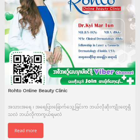
Rohto Online Beauty Clinic
အသားအရေ ၊ အရေပြားခြောက်သွေ့ခြင်းက ဘယ်လိုဆိုးကျိုးတွေရှိ
သလဲ ဘယ်လိုကာကွယ်ရမလဲ
Read more