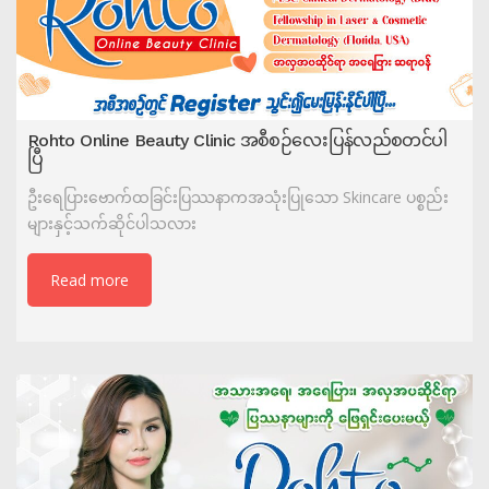
Rohto Online Beauty Clinic အစီစဉ်လေးပြန်လည်စတင်ပါ
ပြီ
ဦးရေပြားဗောက်ထခြင်းပြဿနာကအသုံးပြုသော Skincare ပစ္စည်း
များနှင့်သက်ဆိုင်ပါသလား
Read more