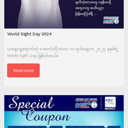
World Sight Day 2024
ယနေ့ကျရောက်တဲ့ အောက်တိုဘာလ ၁၀ ရက်နေ့ဟာ ၂၀၂၄ ခုနှစ်ရဲ့
World Sight Day ဖြစ်ပါတယ်။
Read more