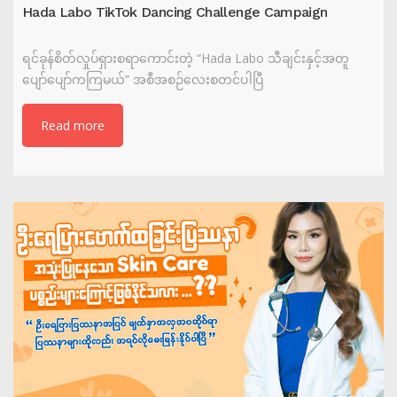
Hada Labo TikTok Dancing Challenge Campaign
ရင်ခုန်စိတ်လှုပ်ရှားစရာကောင်းတဲ့ “Hada Labo သီချင်းနှင့်အတူ
ပျော်ပျော်ကကြမယ်” အစီအစဉ်လေးစတင်ပါပြီ
Read more