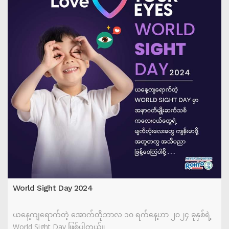
World Sight Day 2024
ယနေ့ကျရောက်တဲ့ အောက်တိုဘာလ ၁၀ ရက်နေ့ဟာ ၂၀၂၄ ခုနှစ်ရဲ့
World Sight Day ဖြစ်ပါတယ်။