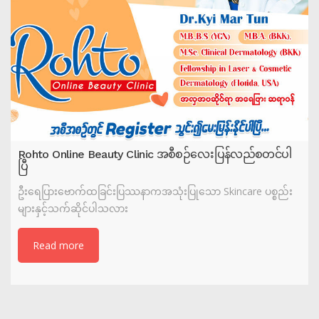
Rohto Online Beauty Clinic အစီစဉ်လေးပြန်လည်စတင်ပါ
ပြီ
ဦးရေပြားဗောက်ထခြင်းပြဿနာကအသုံးပြုသော Skincare ပစ္စည်း
များနှင့်သက်ဆိုင်ပါသလား
Read more