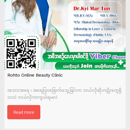
Rohto Online Beauty Clinic
အသားအရေ ၊ အရေပြားခြောက်သွေ့ခြင်းက ဘယ်လိုဆိုးကျိုးတွေရှိ
သလဲ ဘယ်လိုကာကွယ်ရမလဲ
Read more