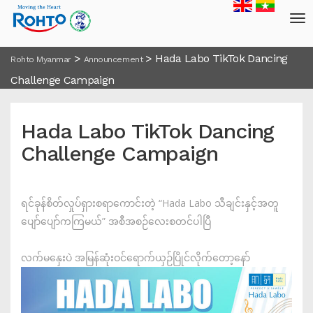
>
>
Hada Labo TikTok Dancing
Rohto Myanmar
Announcement
Challenge Campaign
Hada Labo TikTok Dancing
Challenge Campaign
ရင်ခုန်စိတ်လှုပ်ရှားစရာကောင်းတဲ့ “Hada Labo သီချင်းနှင့်အတူ
ပျော်ပျော်ကကြမယ်” အစီအစဉ်လေးစတင်ပါပြီ
လက်မနှေးပဲ အမြန်ဆုံးဝင်ရောက်ယှဉ်ပြိုင်လိုက်တော့နော်