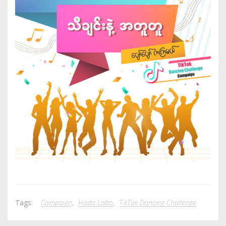
Tags:
Campaign
,
Hada Labo
,
TikTok Dancing Challenge