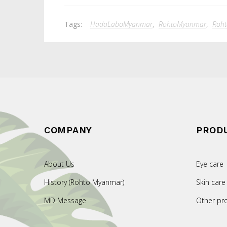
Tags:
HadaLaboMyanmar
,
RohtoMyanmar
,
Roht
COMPANY
PROD
About Us
Eye care
History (Rohto Myanmar)
Skin care
MD Message
Other pr