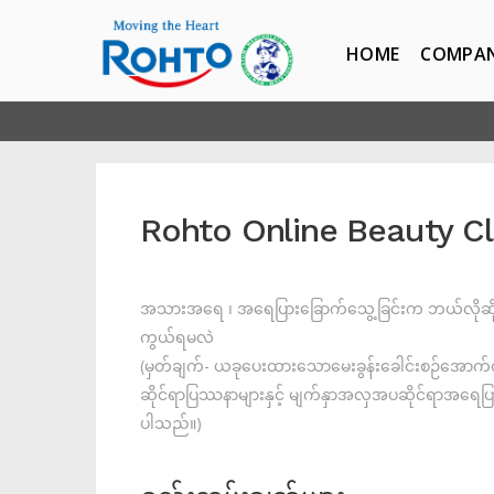
HOME
COMPA
Rohto Online Beauty Cl
အသားအရေ ၊ အရေပြားခြောက်သွေ့ခြင်းက ဘယ်လိုဆို
ကွယ်ရမလဲ
(မှတ်ချက်- ယခုပေးထားသောမေးခွန်းခေါင်းစဉ်အောက်တ
ဆိုင်ရာပြဿနာများနှင့် မျက်နှာအလှအပဆိုင်ရာအရေပြား
ပါသည်။)