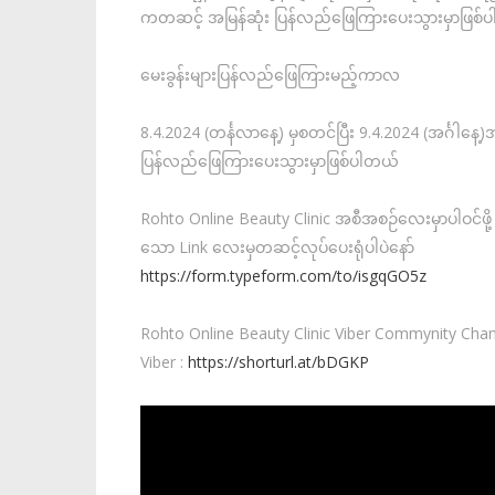
ကတဆင့် အမြန်ဆုံး ပြန်လည်‌ဖြေကြားပေးသွားမှာဖြစ်
မေးခွန်းများပြန်လည်ဖြေကြားမည့်ကာလ
8.4.2024 (တင်္နလာနေ့) မှစတင်ပြီး 9.4.2024 (အင်္ဂါန
ပြန်လည်ဖြေကြားပေးသွားမှာဖြစ်ပါတယ်
Rohto Online Beauty Clinic အစီအစဉ်လေးမှာပါဝင်ဖိ
သော Link လေးမှတဆင့်လုပ်ပေးရုံပါပဲနော်
https://form.typeform.com/to/isgqGO5z
Rohto Online Beauty Clinic Viber Commynity Chann
Viber :
https://shorturl.at/bDGKP