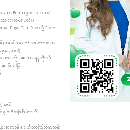
ွက်ထားသော Form များအားလက်ခံ
နေတာဘာလုပ်ရမလဲ။)
nmar Page Chat Box သို့ Form
်ရန် (ထပ်ခါတလဲလဲ လုပ်ထားသော
မည်မဟုတ်ပါ)
annel ကို Join ထားရန်လိုအပ်
နိုင်ပါပြီ)
်
နေ့)အထိ
ွင့်ရရှိမှာဖြစ်ပါတယ်)
ပြားဆရာဝန် ဒေါက်တာကြည်မာထွန်း