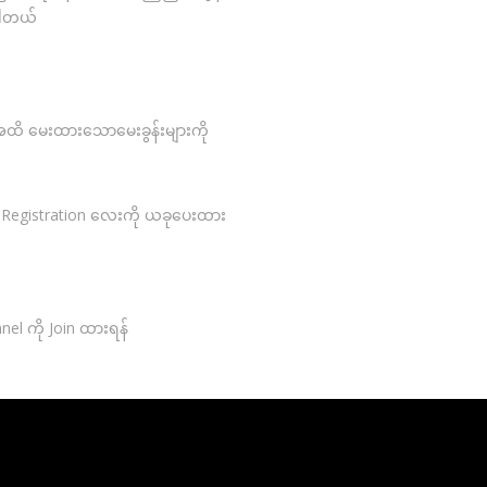
ပါတယ်
ေ့)အထိ မေးထားသောမေးခွန်းများကို
ု့ Registration လေးကို ယခုပေးထား
el ကို Join ထားရန်