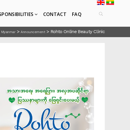
SPONSIBILITIES
CONTACT
FAQ
>
>
Rohto Online Beauty Clinic
 Myanmar
Announcement