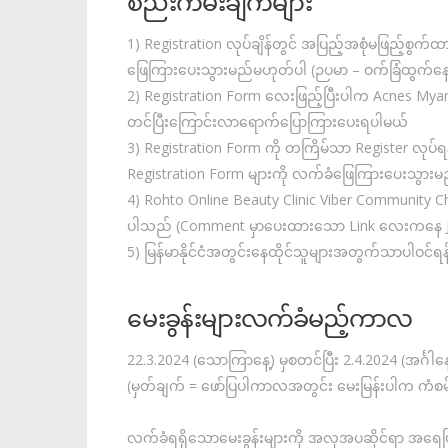
စည်းကမ်းချက်များ
1) Registration လုပ်ချိန်တွင် အပြည့်အစုံမဖြည့်စ
ဖြေကြားပေးသွားမည်မဟုတ်ပါ (ဉပမာ – ဝက်ခြံထွက်
2) Registration Form လေးဖြည့်ပြီးပါက Acnes Mya
တင်ပြီးကြောင်းလာရောက်ပြောကြားပေးရပါမယ်
3) Registration Form ကို တကြိမ်သာ Register လုပ
Registration Form များကို လက်ခံဖြေကြားပေးသွား
4) Rohto Online Beauty Clinic Viber Community Ch
ပါသည် (Comment မှာပေးထားသော Link လေးကနေ Join 
5) မြန်မာနိုင်ငံအတွင်းနေထိုင်သူများအတွက်သာပါဝင်ရန
မေးခွန်းများလက်ခံမည့်ကာလ
22.3.2024 (သောကြာနေ့) မှစတင်ပြီး 2.4.2024 (အင်္ဂါ
(မှတ်ချက် = ဖော်ပြပါကာလအတွင်း မေးမြန်းပါက ကံစမ်းခ
လက်ခံရရှိသောမေးခွန်းများကို အလှအပဆိုင်ရာ အရေ