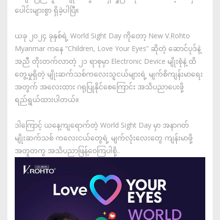
ပေါင်းများစွာ ရှိခဲ့ပါပြီ။
ယခု ၂၀၂၄ ခုနှစ်ရဲ့ World Sight Day ကိုတော့ New V.Rohto
Myanmar ကနေ “Children, Love Your Eyes” ဆိုတဲ့ ဆောင်ပုဒ်နဲ့
အညီ တိုးတက်လာတဲ့ ၂၁ ရာစုမှာ Electronic Device မျိုးစုံနဲ့ ထိ
တွေ့မှုရှိတဲ့ မျိုးဆက်သစ်ကလေးသူငယ်များရဲ့ မျက်စိကျန်းမာရေး
အတွက် အလေးထား ဂရုပြုနိုင်စေကြောင်း အသိပညာပေးဖို့
ရည်ရွယ်ထားပါတယ်။
ဒါကြောင့် ယနေ့ကျရောက်တဲ့ World Sight Day မှာ အနာဂတ်
မျိုးဆက်သစ် ကလေးငယ်တွေရဲ့ မျက်လုံးလေးတွေ ကျန်းမာဖို့
အတူတကွ အသိပညာဖြန့်ဝေကြပါစို့..