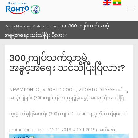
>
>
300 ကျပ်သက်သာမဲ့
Rohto Myanmar
Announcement
အခွင့်အရေး သင်သိပြီးပြီလား?
300 ကျပ်သက်သာမဲ့
အခွင့်အရေး သင်သိပြီးပြီလား?
NEW V.ROHTO , V.ROHTO COOL , V.ROHTO DRYEYE ဝယ်ယူ
အသုံးပြုရင်း (300)ကျပ် ပြန်လည်ရရှိမဲ့အခွင့်အရေးကြီးလာပါပြီ….
ဘူးခွံတစ်ခုပြန်ပေးပြီး (300) ကျပ် Discount ရယူလိုက်ကြရအောင်
promotion ကာလ = (15.11.2018 မှ 15.1.2019) အထိနော်….