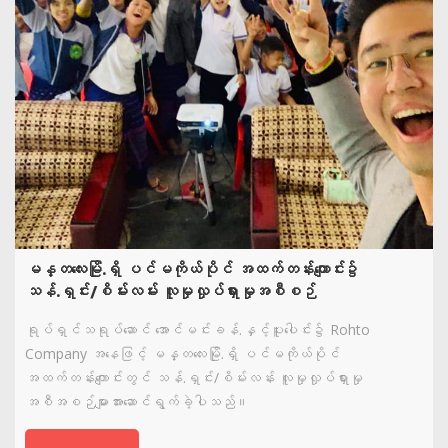
မန္တလေးမြို.ရှိ ပင်မကိုယ်ပိုင် အထက်တန်းကျောင်း၌
သန်.ရှင်း/စိမ်းလမ်း လူမှုလှုပ်ရှားမှုအစီစဉ်
ရုပ်ရှင်သရုပ်ဆောင် အောင်မင်းခန်.နှင့်ပူးပေါင်း၌ Rohto
Company အနေဖြင့် မန္တလေးမြို.ရှိ ပင်မကိုယ်ပိုင်
အထက်တန်းကျောင်းတွင် သန်.ရှင်း/စိမ်းလန်း လူမှုလှုပ်ရှားမှု
အစီအစဉ်များအားဆောင်ရွက်ခဲ့ပါသည်။