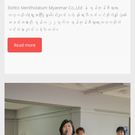
Rohto Mentholatum Myanmar Co.,Ltd နဲ့ ရန်ကုန်စီးပွားရေး
တက္ကသိုလ်(ရွာသာကြီး) ပူးပေါင်းကျင်းပတဲ့ မိုးရာသီသစ်ပင်စိုက်ပျိုးပွဲတော်
အခမ်းအနားကို ဇွန်လ ၂၂ရက်က ရန်ကုန်စီးပွားရေးတက္ကသိုလ်
ဝင်းထဲမှာ ကျင်းပခဲ့ပါတယ်။
Read more