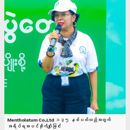
Mentholatum Co.,Ltd ၁၃၅ နှစ်ပတ်လည်အတွက်
အရိပ်ရအပင်စိုက်ပျိုးခြင်း