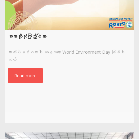
အစားထိုးသုံးကြည့်ပါလား
အားလုံးပဲမင်္ဂလာပါ ယနေ့ကတော့ World Environment Day ဖြစ်ပါ
တယ်
Read more