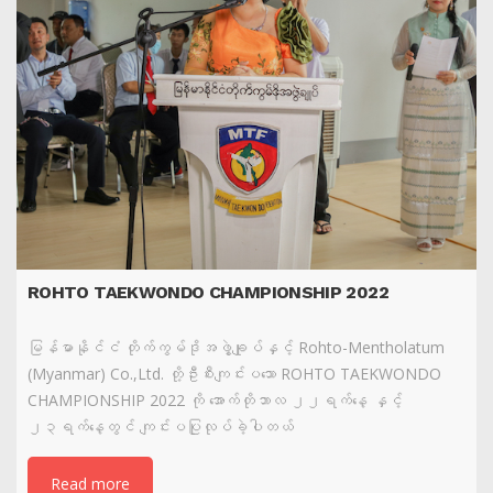
ROHTO TAEKWONDO CHAMPIONSHIP 2022
မြန်မာနိုင်ငံ တိုက်ကွမ်ဒိုအဖွဲ့ချုပ်နှင့် Rohto-Mentholatum
(Myanmar) Co.,Ltd. တို့ဦးစီးကျင်းပသော ROHTO TAEKWONDO
CHAMPIONSHIP 2022 ကို အောက်တိုဘာလ ၂၂ရက်နေ့ နှင့်
၂၃ရက်နေ့တွင် ကျင်းပပြုလုပ်ခဲ့ပါတယ်
Read more