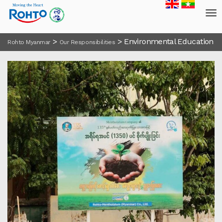
>
>
Environmental Education
Rohto Myanmar
Our Responsibilities