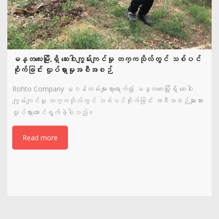
မန္တလေးမြို.ရှိ ဆေးဝါးကျွမ်းကျင်မှု တက္ကသိုလ်တွင် သစ်ပင်
စိုက်ခြင်း လှုပ်ရှားမှုအစီအစဉ်
Rohto Company မှဝန်ထမ်းများသွားရောက်၍ မန္တလေးမြို့ရှိ ဆေးဝါး
ကျွမ်းကျင်မှု တက္ကသိုလ်တွင် သစ်ပင်စိုက်ခြင်း အစီအစဉ်များအား
လှုပ်ရှားဆောင်ရွက်ခဲ့ပါသည်။
Read more