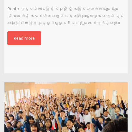
Rohto ကုမ္ပဏီအနေဖြင့် ပဲခူးမြို.ရှိ အခြေခံအထက်တန်းကျောင်းများ
သို.သွားရောက်၍ အနာဂတ်ကာလတွင် ကမ္ဘာကြီးပူနွေးလာမှုအားကာကွယ် ရန်
ဟောပြောခြင်းအားဖြင့် လူမှုလှုပ်ရှားမှုအစီအစဉ်များ ဆောင်ရွက်ခဲ့သည်။
Read more