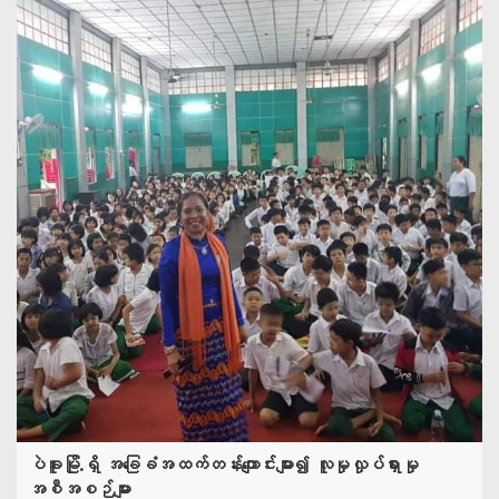
ပဲခူးမြို.ရှိ အခြေခံအထက်တန်းကျောင်းများ၍ လူမှုလှုပ်ရှားမှု
အစီအစဉ်များ