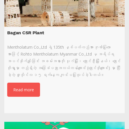
Bagan CSR Plant
Mentholatum Co.,Ltd ရဲ့ 135th နှစ်ပတ်လည်အား ဂုဏ်ပြုသော
အားဖြင့် Rohto Mentholatum Myanmar Co.,Ltd မှ အရိပ်ရ
အပင်စိုက်ပျိုးခြင်း အခမ်းအနားကို ပုဂံမြို့၊ ညောင်ဦးမြို့နယ်၊ ညောင်
တိုရွာမှာ တည်ရှိတဲ့ အခြေခံပညာအလယ်တန်းကျောင်း (ညောင်တိုကျောင်း) မှာ ပြီး
ခဲ့တဲ့ ဇူလိုင်လ ၁၅ ရက်နေ့က ကျင်းပပြုလုပ်ခဲ့ပါတယ်။
Read more