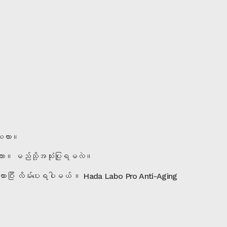
ါသလား။
လား။ မည်သို့အသုံးပြုရမလဲ။
ားပြီး လိမ်းပေးရပါမယ် ။ Hada Labo Pro Anti-Aging