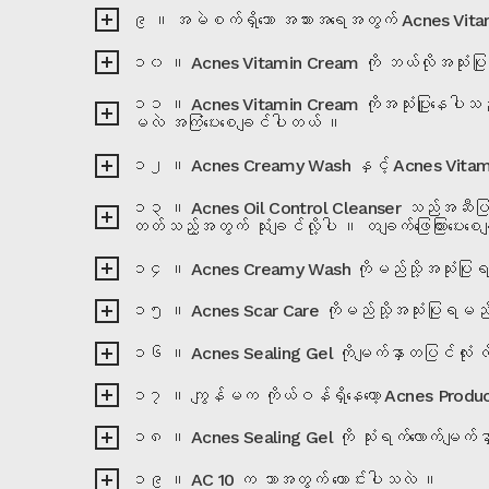
၉ ။ အမဲစက်ရှိသော အသားအရေအတွက် Acnes Vitamin
၁၀ ။ Acnes Vitamin Cream ကို ဘယ်လိုအသုံးပ
၁၁ ။ Acnes Vitamin Cream ကိုအသုံးပြူနေပါသည် 
မလဲ အကြံပေးစေချင်ပါတယ် ။
၁၂ ။ Acnes Creamy Wash နှင့် Acnes Vitamin
၁၃ ။ Acnes Oil Control Cleanser သည်အဆီပြန်သူ
တတ်သည့်အတွက် သုံးချင်လို့ပါ ။ တချက်ဖြေကြားပေး
၁၄ ။ Acnes Creamy Wash ကိုမည်သို့အသုံးပြ
၁၅ ။ Acnes Scar Care ကိုမည်သို့အသုံးပြုရမည
၁၆ ။ Acnes Sealing Gel ကိုမျက်နှာတပြင်လုံး လိ
၁၇ ။ ကျွန်မက ကိုယ်ဝန်ရှိနေတော့ Acnes Productတွ
၁၈ ။ Acnes Sealing Gel ကို သုံးရက်လောက်မျက်နှာတပ
၁၉ ။ AC 10 က ဘာအတွက် ကောင်းပါသလဲ ။