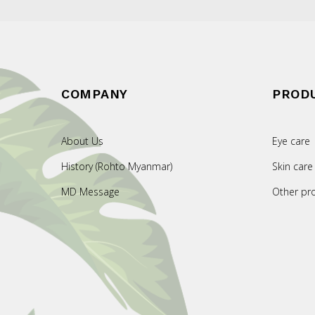
COMPANY
PROD
About Us
Eye care
History (Rohto Myanmar)
Skin care
MD Message
Other pr