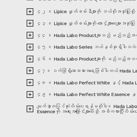
၄၂ ။ Lipice နှုတ်ခမ်းနီများကို ဘယ်လိုအသုံးပြုလ
၄၃ ။ Lipice နှုတ်ခမ်းများကို ယောင်္ကျားလေးများအသုံးပြ
၄၄ ။ Hada Labo Productများသည် မည်သည့်အတ
၄၅ ။ Hada Labo Series ဘယ်နှစ်ခုရှိပါသလဲ၊
၄၆ ။ Hada Labo Productများကို မည်သည့်အသက်
၄၇။ ဝက်ခြံရှိသောအသားအရေဖြစ်ပါတယ် Hada Lab
၄၈ ။ Hada Labo Perfect White နှင့် Hada Labo
၄၉ ။ Hada Labo Perfect White Essence နှင့် 
မျက်နှာတပြင်လုံးလိမ်းပေးရန်မလိုပါ။ Hada Labo
Essenceကို အရေးအကြောင်းများပေါ်သို့ အဓိကထားပြီးလိ