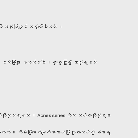
သုံးပြုလျှင် သင့်တော်ပါသလဲ ။
ဝက်ခြံများ မသက်သာပါ ။ ကျေးဇူးပြု၍ ဘာသုံးရမလဲ
ို ဘယ်လိုကုသရမလဲ ။ Acnes series ထဲက ဘယ်ဟာကိုသုံးရမ
 လိမ်းပြီးနောက်မျက်နှာယားယံပြီး ပူလာတယ်လို့ ခံစားရ