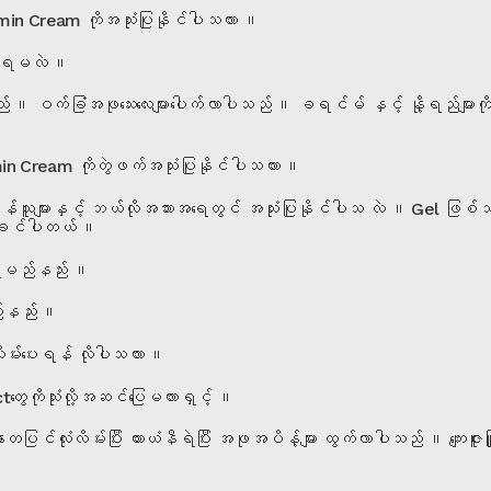
 Cream ကိုအသုံးပြုနိုင်ပါသလား ။
ြုရမလဲ ။
။ ဝက်ခြံအဖုသေးလေးများပေါက်လာပါသည် ။ ခရင်မ် နှင့် နို့ရည်များ
 Cream ကိုတွဲဖက်အသုံးပြုနိုင်ပါသလား ။
များနှင့် ဘယ်လိုအသားအရေတွင် အသုံးပြုနိုင်ပါသ လဲ ။ Gel ဖြစ်သည
စေချင်ပါတယ် ။
ုရမည်နည်း ။
်နည်း ။
မ်းပေးရန် လိုပါသလား ။
ေကိုသုံးလို့အဆင်ပြေမလားရှင့် ။
ြင်လုံးလိမ်းပြီး ယားယံနီရဲပြီး အဖုအပိန့်များ ထွက်လာပါသည် ။ ကျေးဇူး