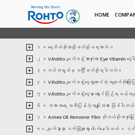
HOME
COMPA
၁ ။ ရေတိမ်ဆိုဘာလို့ခတ်လို့မရတာလဲ ။
၂ ။ V.Rohto မျက်စဉ်းအားလုံးဟာ Eye Vitamin တ
၃ ။ဘယ်အရွယ်မှ စပြီးခတ်လို့ရပါသလဲ။
၄ ။ V.Rohto မျက်စဉ်းတွေရဲ့ကောင်းတဲ့အချက်ကိုပြောပ
၅ ။ V.Rohto မျက်စဉ်းတွေမှာ ရှောင်ကြဉ်ရမယ့်အချက
၆ ။ အသားအရေ အဆီပြန်တဲ့အမျိုးအစား ဖြစ်ပါတယ် ။ ဝ
၇ ။ Acnes Oil Remover Film ကိုဘယ်လိုအသုံး
၈။ မျက်နှာမှာ ဝက်ခြံများစွာ ပေါက်နေပါတယ် ။ ဝက်ခ