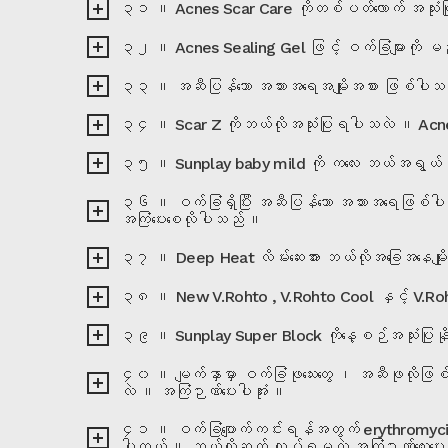
၃၁ ။ Acnes Scar Care ကိုတစ်ပတ်လောက် အသုံးပြု
၃၂ ။ Acnes Sealing Gel ဖြင့် ဝက်ခြံများကို မည
၃၃ ။ အဆီပြန်သော အသားအရေအမျိုးအစား ဖြစ်ပါသည် 
၃၄ ။ Scar Z ကိုဘယ်လိုအသုံးပြုရပါသလဲ ။ Acnes S
၃၅ ။ Sunplay baby mild ကို ကလေး ဘယ်အရွယ်မှစ
၃၆ ။ ဝက်ခြံရှိပြီး အဆီပြန်သော အသားအရေဖြစ်ပါသည
အကြံပေးစေလိုပါသည် ။
၃၇ ။ Deep Heat လိမ်းဆေးအား ဘယ်လိုအခြေအနေမျိုး
၃၈ ။ New V.Rohto , V.Rohto Cool နှင့် V.Roh
၃၉ ။ Sunplay Super Block ကိုနေ့စဉ်အသုံးပြုနိ
၄၀ ။ မျက်နှာမှာ ဝက်ခြံဖုသေးတွေ ၊ အဆီဖုလိုဖြစ်
လဲ ။ အကြံဉာဏ်ပေးပါအုံး ။
၄၁ ။ ဝက်ခြံပျောက်ကင်းရန်အတွက် erythromycin သု
ပါတယ် ။ ဘယ်လိုဆက် လုပ်ရမလဲ အကြံဉာဏ်လေးပေး