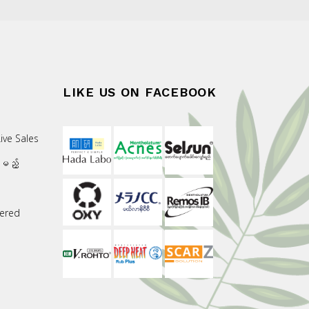
LIKE US ON FACEBOOK
ive Sales
းမည့်
ered