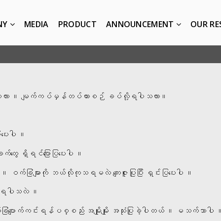
NY
MEDIA
PRODUCT
ANNOUNCEMENT
OUR RE
ွေပါလား ။ မျက်ကပ်မှန်တပ်ထားစဉ် ခပ်လို့ရပါသလား။
ြပေးပါ ။
်တွေ ရှိရင်ပြောပြပေးပါ ။
က်ခြံများကို ဘယ်လိုကုသရမလဲ ကျေးဇူးပြုပြီး ရှင်းပြပေးပါ ။
ပြုရပါသလဲ ။
ြံပျောက်ကင်းရန်ပစ္စည်း အမျိုးမျိုး အသုံးပြုခဲ့ပါတယ် ။ မသက်သာပါ ။