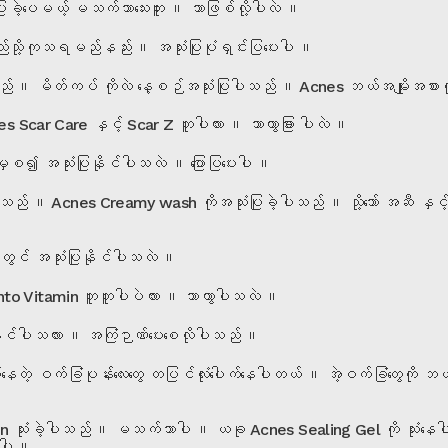
ခဲ့ပေမယ့် မသက်သာသေးဘူး ။ ဘာဖြစ်လို့ပါလဲ ။
်သို့ကုသရမည်နည်း ။ အသုံးပြုပုံရှင်းပြပေးပါ ။
။ မိတ်ကပ် ကိုလဲ နေ့စဉ်အသုံးပြုပါသည် ။ Acnes ဘယ်အမျိုးအစားကို အ
car Care နှင့် Scar Z တူပါလား ။ ဘာကွာခြား ပါလဲ ။
၍ အသုံးပြုနိုင်ပါသလဲ ။ ပြောပြပေးပါ ။
် ။ Acnes Creamy wash ကိုအသုံးပြုခဲ့ပါသည် ။ သို့သော် အဆီ နှင့် 
တွင် အသုံးပြုနိုင်ပါသလဲ ။
to Vitamin တူတူပါပဲလား ။ ဘာကွာပါသလဲ ။
ုင်ပါသလား ။ အကြံဉာဏ်ပေးစေလိုပါသည် ။
နေတဲ့ ဝက်ခြံပုန်းလေးတွေ တပြင်လုံးပေါက်နေပါတယ် ။ အဲ့ဝက်ခြံတွေက
ံးခဲ့ပါသည် ။ မသက်သာပါ ။ ယခု Acnes Sealing Gel ကို သုံးနေပါတယ် ။
ပါ ။