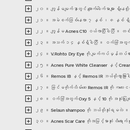
၂၀ ။ ကျွန်မမျက်နှာတွင် ကျောက်ပေါက်မာများ ရှိနေလို
၂၁ ။ အမဲစက်ဖြစ်နေတာ ၇ နှစ် ၊ ၈ နှစ် ရှိပါပြီ 
၂၂ ။ ကျွန်မ Acnes C10 ဝယ်လာပြီးပါပြီ ။ တစ်နေ့
၂၃ ။ အသက် ၁၄ နှစ်ရှိပါပြီ ။ ဝက်ခြံအတွက် Acn
၂၄ ။ V.Rohto Dry Eye ကို မျက်ကပ်မှန်တပ်ထားစဉ
၂၅ ။ Acnes Pure White Cleanser နှင့် Cream ကိ
၂၆ ။ Remos IB နှင့် Remos IR ဘယ်လိုကွာခြားပ
၂၇ ။ ခြင်မကိုက်လိမ်းဆေး Remos IR ကို ကလေးငယ်လေ
၂၈ ။ ဝက်ခြံအတွက် Oxy 5 နှင့် 10 ကို အသုံးပြုချ
၂၉ ။ Selsun shampoo ကို ဘယ်လိုသုံးရမလဲ ။
၃၀ ။ Acnes Scar Care ကိုအမြင့်မားဆုံး ထိရောက်