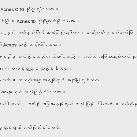
့ Acnes C 10 သုံးလို့ရပါသလား ။
။ Acnes 10 သုံးလို့ပျောက်နိုင်ပါလား ။
လျှင် ဘယ်နှစ်ကြိမ် အသုံးပြုလို့ရပါလဲ ။ ဘယ်မျက်နှာသစ်ဆပ်ပြာနှင့
es သုံးလို့ သင့်တော်ပါသလား ။
်မှာ ခပ်လို့ရသည်ဟု သိထားပါသည် ။ ဘယ်လို အခြေအနေမျိုးတွင် သုံးလ
ု ဝက်ခြံရှိလျှင် သုံးလို့ရပါသလား ။
ါသလဲ ။ ဘယ်လိုအခြေအနေမျိုးတွင် အသုံးပြုရပါသလဲ ။
းများတွင် အသုံးပြုနိုင်ပါသလား ။
င်ပါတယ်။ ဘယ်လိုအခြေအနေမျိုးတွင် အသုံး ပြုနိုင်ပါသလဲ ။ဘယ်လိုသုံးရပ
မှုရှိစေရန် ဘယ်လိုသုံးရပါမလဲ ။