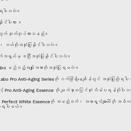
ို့ရပါသလဲ။
ုနိုင်ပါလား ။
ွက် ထုတ်လုပ်ထားသနည်း။
 ဘယ်လိုအသုံးပြုနိုင်ပါသလဲ။
အရွယ်မှ စပြီးအသုံးပြုနိုင်ပါသလဲ။
o မည်သည့်အမျိုးအစားကိုအသုံးပြုရမလဲ။
 Pro Anti-Aging Seriesကို ဝက်ခြံရှိနေချိန်တွင် အသုံးပြုလို့ရပ
Pro Anti-Aging Essence ကို မျက်နှာတပြင်လုံး လိမ်းပးရန်လိုပါသ
 Perfect White Essenceကို အမည်းစက်၊ အမာရွတ်များပေါ်ကို အဓိကထ
မ်းပေးရပါမယ်။