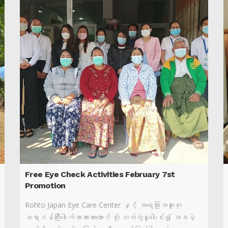
Free Eye Check Activities February 7st
Promotion
Rohto Japan Eye Care Center နှင့် အရေပြားအထူးကု
ဆရာဝန်ကြီးဒေါက်တာထားထားအောင် တို့ လက်တွဲပူးပေါင်း၍ အခမဲ့