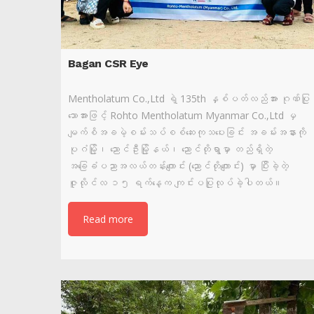
Bagan CSR Eye
Mentholatum Co.,Ltd ရဲ့ 135th နှစ်ပတ်လည်အား ဂုဏ်ပြု
သောအားဖြင့် Rohto Mentholatum Myanmar Co.,Ltd မှ
မျက်စိအခမဲ့စမ်းသပ်စစ်ဆေးကုသပေးခြင်း အခမ်းအနားကို
ပုဂံမြို့၊ ညောင်ဦးမြို့နယ်၊ ညောင်တိုရွာမှာ တည်ရှိတဲ့
အခြေခံပညာအလယ်တန်းကျောင်း (ညောင်တိုကျောင်း) မှာ ပြီးခဲ့တဲ့
ဇူလိုင်လ ၁၅ ရက်နေ့က ကျင်းပပြုလုပ်ခဲ့ပါတယ်။
Read more