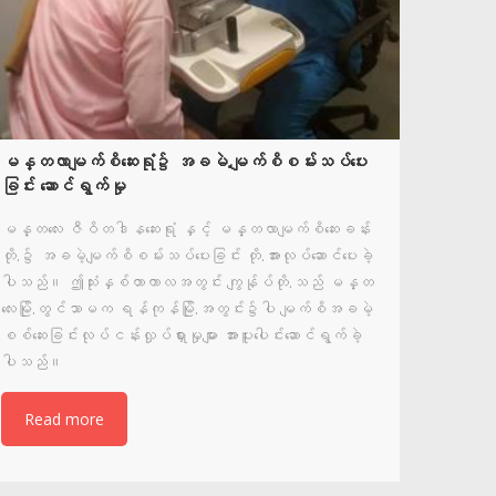
မန္တလာမျက်စိဆေးရုံ၌ အခမဲ.မျက်စိစမ်းသပ်ပေး
ခြင်း ဆောင်ရွက်မှု
မန္တလေး ဇီဝိတဒါနဆေးရုံ နှင့် မန္တလာမျက်စိဆေးခန်း
တို.၌ အခမဲ့မျက်စိစမ်းသပ်ပေးခြင်း တို.အားလုပ်ဆောင်ပေးခဲ့
ပါသည်။ ဤသုံးနှစ်တာကာလအတွင်း ကျွန်ုပ်တို.သည် မန္တ
လေးမြို.တွင်သာမက ရန်ကုန်မြို.အတွင်း၌ပါ မျက်စိအခမဲ့
စစ်ဆေးခြင်းလုပ်ငန်းလှုပ်ရှားမှုများ အားပူးပေါင်းဆောင်ရွက်ခဲ့
ပါသည်။
Read more