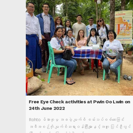
Free Eye Check activities at Pwin Oo Lwin on
24th June 2022
Rohto မိသားစုမှ အခမဲ့ မျက်စိ စမ်းသပ်စစ်ဆေးခြင်း
အစီအစဉ်ကို မျက်စိဆရာဝန်ကြီးများနှင့်အတူ ပြင်ဦးလွင်