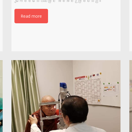
မျက်စိစမ်းသပ်ပေးခြင်း အစီအစဉ်ဖြစ်ပါသည်။
Read more