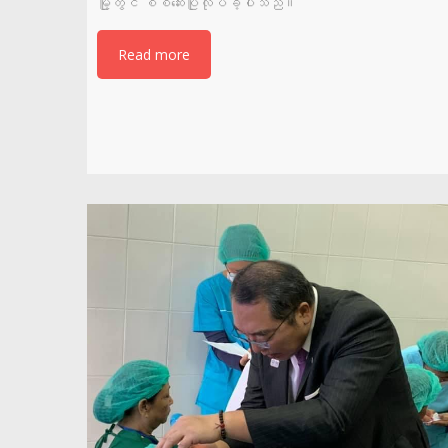
မြို့တွင် စစ်ဆေးပြုလုပ်ခဲ့ပါသည်။
Read more