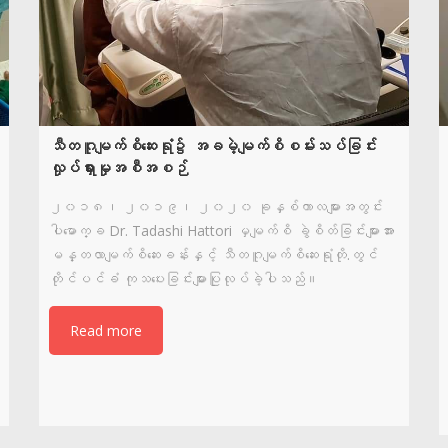
သီတဂူမျက်စိဆေးရုံ၌ အခမဲ့မျက်စိစမ်းသပ်ခြင်း
လှုပ်ရှားမှုအစီအစဉ်
၂၀၁၈၊ ၂၀၁၉၊ ၂၀၂၀ ခုနှစ်ကာလများအတွင်း
ပါမောက္ခ Dr. Tadashi Hattori မှမျက်စိ ခွဲစိတ်ခြင်းများအား
မန္တလာမျက်စိဆေးခန်းနှင့် သီတဂူမျက်စိဆေးရုံတို.တွင်
တိုင်ပင်ခံ ကုသပေးခြင်းများပြုလုပ်ခဲ့ပါသည်။
Read more