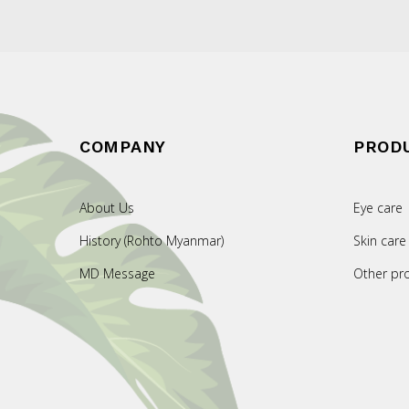
COMPANY
PROD
About Us
Eye care
History (Rohto Myanmar)
Skin care
MD Message
Other pr