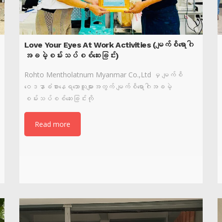
Love Your Eyes At Work Activities (မျက်စိရောဂါ
အခမဲ့စမ်းသပ်စစ်ဆေးခြင်း)
Rohto Mentholatnum Myanmar Co.,Ltd မှ မျက်စိ
ဝေဒနာခံစားနေရသောသူများအတွက် မျက်စိရောဂါအခမဲ့
စမ်းသပ်စစ်ဆေးခြင်းကို
Read more