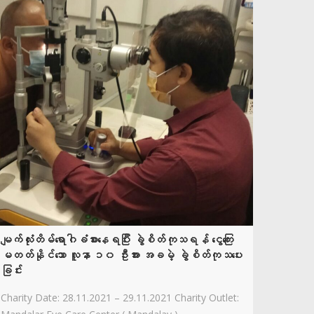
မျက်လုံးတိမ်ရောဂါခံစားနေရပြီး ခွဲစိတ်ကုသရန် ငွေကြေး
မတတ်နိုင်သော လူနာ ၁၀ ဦးအား အခမဲ့ ခွဲစိတ်ကုသပေး
ခြင်း
Charity Date: 28.11.2021 – 29.11.2021 Charity Outlet: