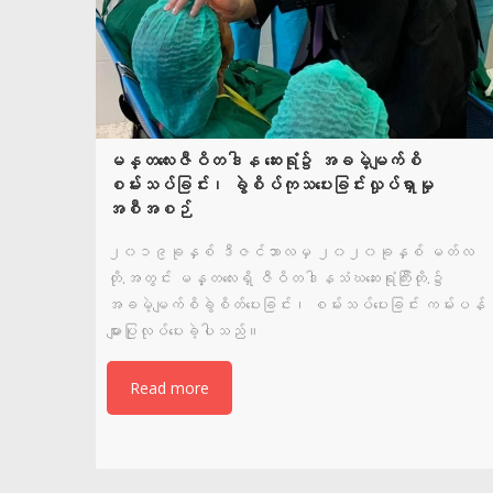
မန္တလေးဇီဝိတဒါန ဆေးရုံ၌ အခမဲ့မျက်စိ
စမ်းသပ်ခြင်း၊ ခွဲစိပ်ကုသပေးခြင်းလှုပ်ရှာမှု
အစီအစဉ်
၂၀၁၉ခုနှစ် ဒီဇင်ဘာလမှ ၂၀၂၀ခုနှစ် မတ်လ
တို.အတွင်း မန္တလေးရှိ ဇီဝိတဒါနသံဃဆေးရုံကြီးတို.၌
အခမဲ့မျက်စိခွဲစိတ်ပေးခြင်း၊ စမ်းသပ်ပေးခြင်း ကမ်းပန်
များပြုလုပ်ပေးခဲ့ပါသည်။
Read more