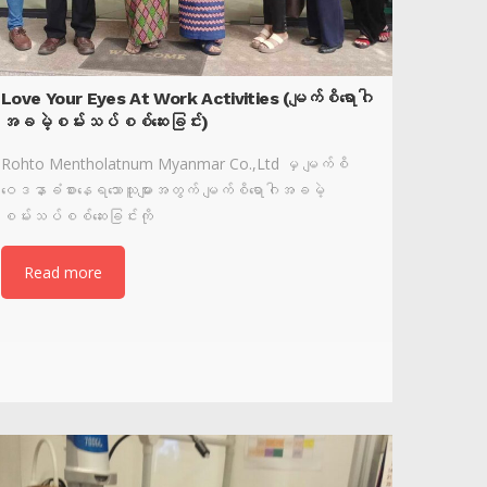
Love Your Eyes At Work Activities (မျက်စိရောဂါ
အခမဲ့စမ်းသပ်စစ်ဆေးခြင်း)
Rohto Mentholatnum Myanmar Co.,Ltd မှ မျက်စိ
ဝေဒနာခံစားနေရသောသူများအတွက် မျက်စိရောဂါအခမဲ့
စမ်းသပ်စစ်ဆေးခြင်းကို
Read more