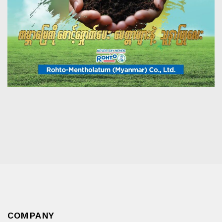
Rohto Mentholatum Myanmar Co.,Ltd and Yangon
Economics University(Ywa Tha Gyi) jointly organized the
Rainy Season Tree Planting Festival on June 22nd in
Yangon Economics University.
Learn More
COMPANY