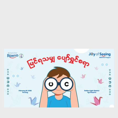
ROHTO “Joy of Seeing”
CSR Project
“Joy of Seeing: Bringing Happiness to Every Vision”
Learn More