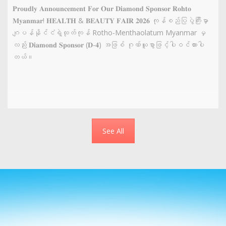
𝐏𝐫𝐨𝐮𝐝𝐥𝐲 𝐀𝐧𝐧𝐨𝐮𝐧𝐜𝐞𝐦𝐞𝐧𝐭 𝐅𝐨𝐫 𝐎𝐮𝐫 𝐃𝐢𝐚𝐦𝐨𝐧𝐝 𝐒𝐩𝐨𝐧𝐬𝐨𝐫 𝐑𝐨𝐡𝐭𝐨
𝐌𝐲𝐚𝐧𝐦𝐚𝐫! 𝐇𝐄𝐀𝐋𝐓𝐇 & 𝐁𝐄𝐀𝐔𝐓𝐘 𝐅𝐀𝐈𝐑 𝟐𝟎𝟐𝟔 ကုန်စည်ပြပွဲကြီးမှာ
ဂျပန်နိုင်ငံရဲ့ထုတ်ကုန် Rotho-Menthaolatum Myanmar မှ
လည်း 𝐃𝐢𝐚𝐦𝐨𝐧𝐝 𝐒𝐩𝐨𝐧𝐬𝐨𝐫 (𝐃-𝟒) အဖြစ် ဂုဏ်ယူစွာဖြင့်ပါဝင်ထားပါ
တယ်။
See All