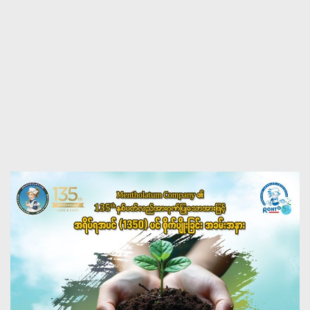
Planting trees for
Mentholatum Co.,Ltd
135th Anniversary