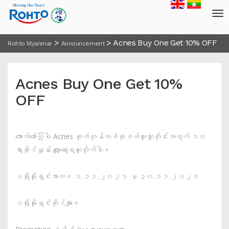
>
>
Acnes Buy One Get 10% OFF
Rohto Myanmar
Announcement
Acnes Buy One Get 10%
OFF
အောက်ဖော်ပြပါ Acnes ထုတ်ကုန်တစ်ခုဝယ်ယူသူတိုင်းအတွက် ၁၀
ရာခိုင်နှုန်း လျှော့ဈေးရယူလိုက်ပါ။
ပရိုမိုးရှင်းကာလ။ ၁.၁၁.၂၀၂၁ မှ ၃၀.၁၁.၂၀၂၁
ပရိုမိုးရှင်းဆိုင်များ။