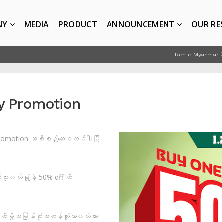
NY
MEDIA
PRODUCT
ANNOUNCEMENT
OUR RE
Rohto Myanmar
y Promotion
Promotion အစီစဉ်လေးစတင်ပါပြီ
်ဗူး၀ယ်ရုံနဲ့ 50% off ထိ
အထိမို့အမြန်ဆုံးအတန်ဆုံးသာ၀ယ်ထား