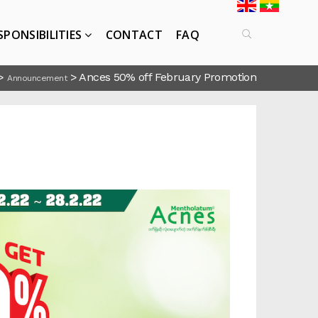
SPONSIBILITIES
CONTACT
FAQ
>
>
Ances 50% off February Promotion
Announcement