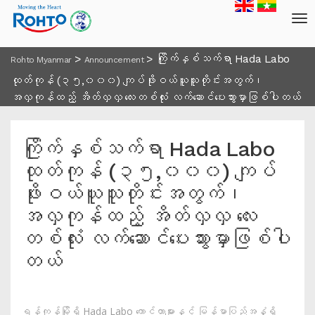
>
>
ကြိုက်နှစ်သက်ရာ Hada Labo
Rohto Myanmar
Announcement
ထုတ်ကုန် (၃၅,၀၀၀) ကျပ်ဖိုးဝယ်ယူသူတိုင်းအတွက်၊
အလှကုန်ထည့် အိတ်လှလှ လေးတစ်လုံး လက်ဆောင်ပေးသွားမှာဖြစ်ပါတယ်
ကြိုက်နှစ်သက်ရာ Hada Labo
ထုတ်ကုန် (၃၅,၀၀၀) ကျပ်
ဖိုးဝယ်ယူသူတိုင်းအတွက်၊
အလှကုန်ထည့် အိတ်လှလှ လေး
တစ်လုံး လက်ဆောင်ပေးသွားမှာဖြစ်ပါ
တယ်
ရန်ကုန်မြို့ရှိ Hada Labo ကောင်တာများနှင့် မြန်မာပြည်အနှံ့ရှိ