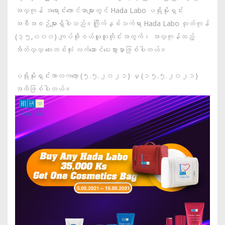
အလှကုန် အရောင်းကောင်တာများတွင် Hada Labo ပရိုမိုးရှင်း
အစီအစဉ်များရှိပါသည်။ကြိုက်နှစ်သက်ရာ Hada Labo ထုတ်ကုန်
(၃၅,၀၀၀) ကျပ်ဖိုးဝယ်ယူသူတိုင်းအတွက်၊ အလှကုန်ထည့်
အိတ်လှလှ လေးတစ်လုံး လက်ဆောင်ပေးသွားမှာဖြစ်ပါတယ်။
ပရိုမိုးရှင်းကာလကတော့ (၅.၅.၂၀၂၁) မှ (၁၅.၅.၂၀၂၁)
အထိဖြစ်ပါတယ်။