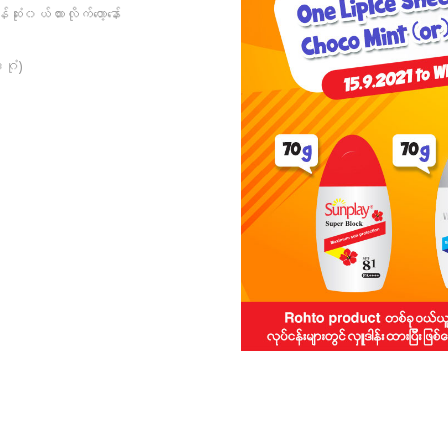
ုံး၀ယ်ထားလိုက်တော့နော်
ဂုံ)