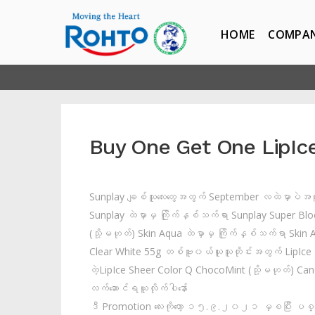
HOME
COMPA
Buy One Get One LipIc
Sunplay ချစ်သူလေးတွေအတွက် September လထဲမှာပဲအထူး P
Sunplay ထဲမှာမှ ကြိုက်နှစ်သက်ရာ Sunplay Super Bloc
(သို့မဟုတ်) Skin Aqua ထဲမှာမှ ကြိုက်နှစ်သက်ရာ Skin A
Clear White 55g တစ်ဗူး၀ယ်ယူသူတိုင်းအတွက် LipIce နှု
တဲ့LipIce Sheer Color Q ChocoMint (သို့မဟုတ်) Cand
လက်ဆောင်ရယူလိုက်ပါနော်
ဒီ Promotion လေးကိုတော့ ၁၅.၉.၂၀၂၁ မှစပြီး ပစ္