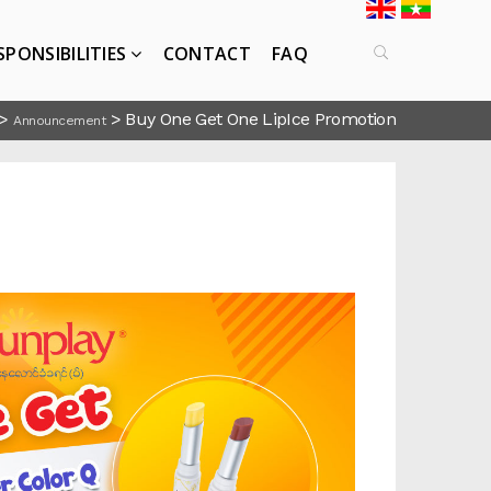
SPONSIBILITIES
CONTACT
FAQ
>
>
Buy One Get One LipIce Promotion
Announcement