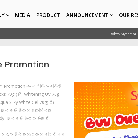
NY
MEDIA
PRODUCT
ANNOUNCEMENT
OUR RE
Rohto Myanmar
e Promotion
romotion လေးထပ်ပြီးပေးနေပြီနော်
ks 70g (သို့) Whitening UV 70g
qua Silky White Gel 70g(သို့)
တ်ခမ်းနီလေးထဲမှလူကြိုက်များ
y နှုတ်ခမ်းနီလေးတစ်ချောင်း
စည်းကျန်တဲ့အထိပေးထားတဲအပြင်အခု