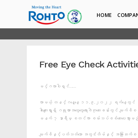
HOME
COMPA
Free Eye Check Activit
မင်္ဂလာပါရှင်……
လာမယ့် တနင်္ဂနွေနေ့ ၁၁.၉.၂၀၂၂ ရက်နေ့တွင် မန္တ
ခါးကျေးရွာရှိ ဂရုဏာအထွေထွေရောဂါကုဆေးခန်းတွင် မျက်
မနက် ၇ နာရီမှ စတင်ကာ စမ်းသပ်စစ်ဆေးပေးသွားမည်
မျက်စိနှင့်ပတ်သတ်သော အတွင်းတိမ်နှင့် အခြားဆက်စပ်သ