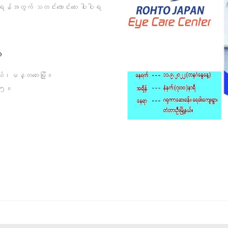
ရန်အတွက် သတင်းကောင်းလေး ပါးပါရ
ာ
ယ်၊မန္တလေးမြို့။
၅။