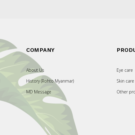
COMPANY
PROD
About Us
Eye care
History (Rohto Myanmar)
Skin care
MD Message
Other pr