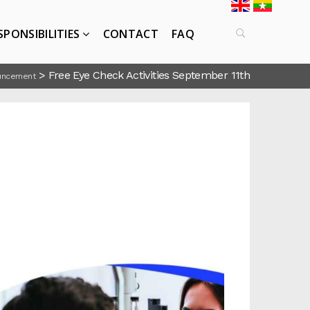
SPONSIBILITIES
CONTACT
FAQ
>
Free Eye Check Activities September 11th
uncement