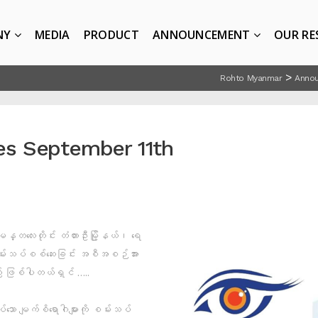
NY
MEDIA
PRODUCT
ANNOUNCEMENT
OUR RE
>
Rohto Myanmar
Anno
ies September 11th
လေးတိုင်း တံတားဦးမြို့နယ်၊ ရေ
စိစမ်းသပ်စစ်ဆေးခြင်း အစီအစဉ်အား
 ဖြစ်ပါတယ်ရှင် …..
ော မျက်စိရောဂါများကို စမ်းသပ်