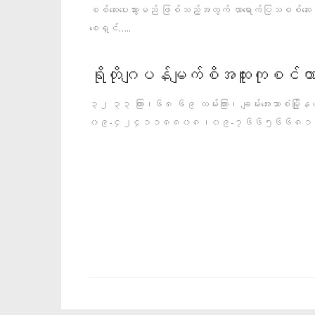
စစ်ဆေးပေးသွားမည် ဖြစ်သည့်အတွက် လာရောက်ပြသစစ်ဆေး
စေရှင်…..
ရိုတိုဂျပန်မျက်စိအထူးကုစင်တ
၃၂ ၃၃ ကြား၊၆၈ ၆၉ လမ်းကြား၊ ချမ်းအေးသာစံမြို့န
၀၉-၄၂၄၁၁၈၈၀၈၊၀၉-၇၆၆၅၆၆၈၁