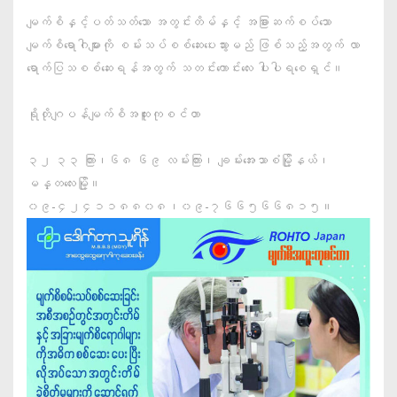
မျက်စိနှင့်ပတ်သတ်သော အတွင်းတိမ်နှင့် အခြားဆက်စပ်သော
မျက်စိရောဂါများကို စမ်းသပ်စစ်ဆေးပေးသွားမည် ဖြစ်သည့်အတွက် လာ
ရောက်ပြသစစ်ဆေးရန်အတွက် သတင်းကောင်းလေး ပါးပါရစေရှင်။
ရိုတိုဂျပန်မျက်စိအထူးကုစင်တာ
၃၂ ၃၃ ကြား၊၆၈ ၆၉ လမ်းကြား၊ ချမ်းအေးသာစံမြို့နယ်၊
မန္တလေးမြို့။
၀၉-၄၂၄၁၁၈၈၀၈၊၀၉-၇၆၆၅၆၆၈၁၅။