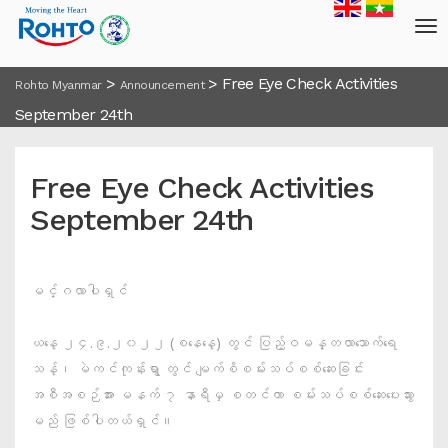
>
>
Free Eye Check Activities
Rohto Myanmar
Announcement
September 24th
Free Eye Check Activities
September 24th
မင်္ဂလာပါရှင်
ယနေ့ ၂၄.၉.၂၀၂၂ (စနေနေ့) တွင် ပြည့်ဝမန္တလာသောက်ရေ
သန့်၊ မဲကင်ကုန်းရွာ တွင် မျက်စိစမ်းသပ်စစ်ဆေးခြင်း
အစီအစဉ်အား မနက် ၇ နာရီမှ စတင်ကာ စမ်းသပ်စစ်ဆေးပေးသွား
မည် ဖြစ်ပါတယ်ရှင်။