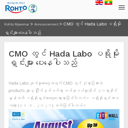
>
>
CMO တွင် Hada Labo ပရိုမိုး
Rohto Myanmar
Announcement
ရှင်းများ ပေးနေပါသည်
CMO တွင် Hada Labo ပရိုမိုး
ရှင်းများ ပေးနေပါသည်
Hada Labo ချစ်သူလေးတွေအတွက် CMO တွင် ပုံမှာပြထားတဲ့
products များမှ ကြိုက်နှစ်သက်ရာ တစ်ခုဝယ်ယူတိုင်း ၃၀ရာခိုင်း
နှုန်းအထိ ပရိုမိုးရှင်းလေးတွေပေးသွားမှာဖြစ်ပါတယ်။ ပရိုမိုးရှင်းကာလ
ကတော့ (၃၁ .၈ . ၂၀၂၁) အထိဖြစ်ပါတယ်။