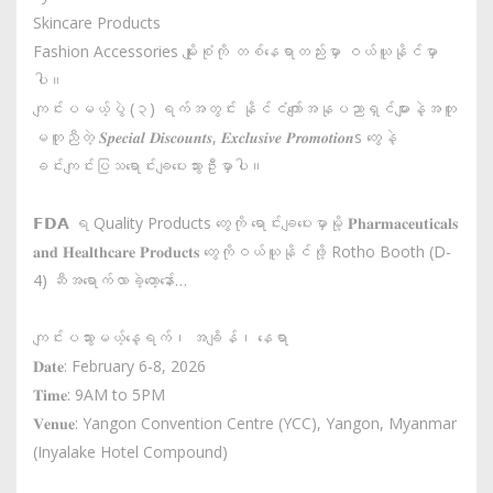
Skincare Products
Fashion Accessories မျိုးစုံကို တစ်နေရာတည်းမှာ ဝယ်ယူနိုင်မှာ
ပါ။
ကျင်းပမယ့်ပွဲ (၃) ရက်အတွင်း နိုင်ငံကျော်အနုပညာရှင်များနဲ့အတူ
မတူညီတဲ့ 𝑺𝒑𝒆𝒄𝒊𝒂𝒍 𝑫𝒊𝒔𝒄𝒐𝒖𝒏𝒕𝒔, 𝑬𝒙𝒄𝒍𝒖𝒔𝒊𝒗𝒆 𝑷𝒓𝒐𝒎𝒐𝒕𝒊𝒐𝒏s တွေနဲ့
ခင်းကျင်းပြသရောင်းချပေးသွားဦးမှာပါ။
𝗙𝗗𝗔 ရ Quality Products တွေကို ရောင်းချပေးမှာမို့ 𝐏𝐡𝐚𝐫𝐦𝐚𝐜𝐞𝐮𝐭𝐢𝐜𝐚𝐥𝐬
𝐚𝐧𝐝 𝐇𝐞𝐚𝐥𝐭𝐡𝐜𝐚𝐫𝐞 𝐏𝐫𝐨𝐝𝐮𝐜𝐭𝐬 တွေကိုဝယ်ယူနိုင်ဖို့ Rotho Booth (D-
4) ဆီအရောက်လာခဲ့တော့နော်…
ကျင်းပသွားမယ့်နေ့ရက်၊ အချိန်၊ နေရာ
𝐃𝐚𝐭𝐞: February 6-8, 2026
𝐓𝐢𝐦𝐞: 9AM to 5PM
𝐕𝐞𝐧𝐮𝐞: Yangon Convention Centre (YCC), Yangon, Myanmar
(Inyalake Hotel Compound)