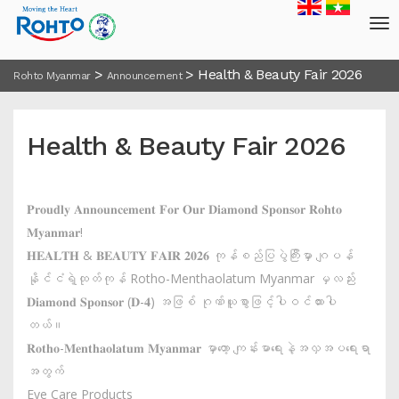
>
>
Health & Beauty Fair 2026
Rohto Myanmar
Announcement
Health & Beauty Fair 2026
𝐏𝐫𝐨𝐮𝐝𝐥𝐲 𝐀𝐧𝐧𝐨𝐮𝐧𝐜𝐞𝐦𝐞𝐧𝐭 𝐅𝐨𝐫 𝐎𝐮𝐫 𝐃𝐢𝐚𝐦𝐨𝐧𝐝 𝐒𝐩𝐨𝐧𝐬𝐨𝐫 𝐑𝐨𝐡𝐭𝐨
𝐌𝐲𝐚𝐧𝐦𝐚𝐫!
𝐇𝐄𝐀𝐋𝐓𝐇 & 𝐁𝐄𝐀𝐔𝐓𝐘 𝐅𝐀𝐈𝐑 𝟐𝟎𝟐𝟔 ကုန်စည်ပြပွဲကြီးမှာ ဂျပန်
နိုင်ငံရဲ့ထုတ်ကုန် Rotho-Menthaolatum Myanmar မှလည်း
𝐃𝐢𝐚𝐦𝐨𝐧𝐝 𝐒𝐩𝐨𝐧𝐬𝐨𝐫 (𝐃-𝟒) အဖြစ် ဂုဏ်ယူစွာဖြင့်ပါဝင်ထားပါ
တယ်။
𝐑𝐨𝐭𝐡𝐨-𝐌𝐞𝐧𝐭𝐡𝐚𝐨𝐥𝐚𝐭𝐮𝐦 𝐌𝐲𝐚𝐧𝐦𝐚𝐫 မှာတော့ ကျန်းမာရေးနဲ့အလှအပရေးရာ
အတွက်
Eye Care Products