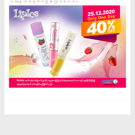
မတ်နေ့ တစ်ရက်တည်းသာ ဖြစ်ပါတယ်။