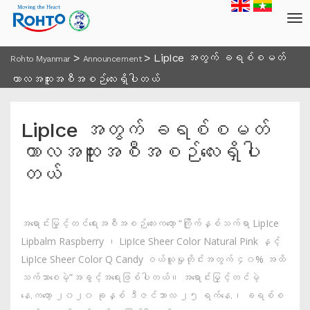
>
>
LipIce အတွက် ခရစ်စမတ်
Rohto Myanmar
Announcement
ကာလအထူးအစီအစဉ်လေးရှိပါတယ်
LipIce အတွက် ခရစ်စမတ်
ကာလအထူးအစီအစဉ်လေးရှိပါ
တယ်
အရောင်းမြှင့်တင်ရေးအစီအစဉ်လေးကတော့ “ကြိုက်နှစ်သက်ရာ LipIce
Lipbalm Raspberry ၊ LipIce Sheer Color Natural Pink နှင့်
LipIce Sheer Color Q Candy ဝယ်ယူမှုတိုင်းအတွက် ၄၀% အထိ
သက်သာစေမဲ့”အခွင့်အရေးဖြစ်ပါတယ်။ အရောင်းမြှင့်တင်မဲ့
နေ.ကတော့ ၂၀၂၀ ခုနှစ် ဒီဇင်ဘာလ ၂၅ ရက်နေ.၊ ခရစ်စ