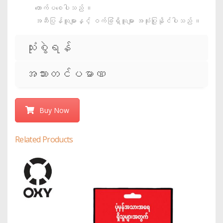
တောက်ပစေပါသည် ။
အဆီပြန်သူများနှင့် ဝက်ခြံရှိသူများ အသုံးပြုနိုင်ပါသည် ။
သုံးစွဲရန်
အသားတင်ပမာဏ
Buy Now
Related Products