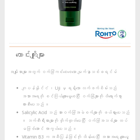
ကောင်းကျိုးများ
အမျိုးသားများအတွက် ဝက်ခြံကင်းဝေးစေသော မျက်နှာသစ်ခရင်မ်
ဂျပန်နိုင်ငံ ၊ Uji မှ ရရှိသော လက်ဖက်စိမ်းသည်
အသားအရေကို စင်ကြယ်ချောမွေ့စေပြီး ဝက်ခြံများကို ထိရောက်စွာ
တားဆီးပေးသည် ။
Salicylic Acid သည် ဆားဝက်ခြံအမဲစက်များကို ဖယ်ရှားပေးသည်
။ ဘက်တီးရီးယားများကို တိုက်ထုတ်ပေးပြီး ဝက်ခြံအသစ်များ ထပ်
မဖြစ်အောင် ကာကွယ်ပေးသည် ။
Vitamin B3 က အဆီပြန်ခြင်းကို ထိန်းပေးပြီး အသားအရေ ချောမွေ့