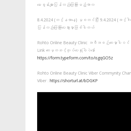
မေးခွန်းများပြန်လည်ဖြေကြားမည့်ကာလ
8.4.2024 (တင်္နလာနေ့) မှစတင်ပြီး 9.4.2024 (အင်္ဂါနေ့)
ပြန်လည်ဖြေကြားပေးသွားမှာဖြစ်ပါတယ်
Rohto Online Beauty Clinic အစီအစဉ်လေးမှာပါဝင်ဖို့ 
Link လေးမှတဆင့်လုပ်ပေးရုံပါပဲနော်
https://form.typeform.com/to/isgqGO5z
Rohto Online Beauty Clinic Viber Commynity Chann
Viber :
https://shorturl.at/bDGKP