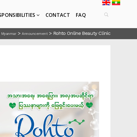
SPONSIBILITIES
CONTACT
FAQ
>
>
Rohto Online Beauty Clinic
 Myanmar
Announcement