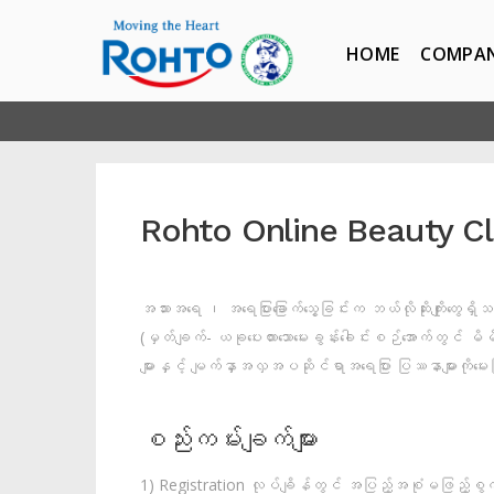
HOME
COMPA
Rohto Online Beauty Cl
အသားအရေ ၊ အရေပြားခြောက်သွေ့ခြင်းက ဘယ်လိုဆိုးကျိုးတွ
(မှတ်ချက်- ယခုပေးထားသောမေးခွန်းခေါင်းစဉ်အောက်တွင် မိမိ
များနှင့် မျက်နှာအလှအပဆိုင်ရာအရေပြား ပြဿနာများကိုမေ
စည်းကမ်းချက်များ
1) Registration လုပ်ချိန်တွင် အပြည့်အစုံမဖြည့်စွက်ထား