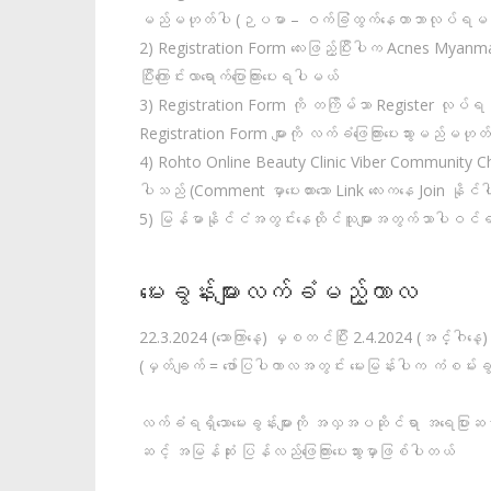
မည်မဟုတ်ပါ (ဉပမာ – ဝက်ခြံထွက်နေတာဘာလုပ်ရမ
2) Registration Form လေးဖြည့်ပြီးပါက Acnes Myanm
ပြီးကြောင်းလာရောက်ပြောကြားပေးရပါမယ်
3) Registration Form ကို တကြိမ်သာ Register လုပ်ရ
Registration Form များကို လက်ခံဖြေကြားပေးသွားမည်မဟုတ
4) Rohto Online Beauty Clinic Viber Community Ch
ပါသည် (Comment မှာပေးထားသော Link လေးကနေ Join နိုင်ပါ
5) မြန်မာနိုင်ငံအတွင်းနေထိုင်သူများအတွက်သာပါဝင်
မေးခွန်းများလက်ခံမည့်ကာလ
22.3.2024 (သောကြာနေ့) မှစတင်ပြီး 2.4.2024 (အင်္ဂါနေ
(မှတ်ချက် = ဖော်ပြပါကာလအတွင်း မေးမြန်းပါက ကံစမ်းခ
လက်ခံရရှိသောမေးခွန်းများကို အလှအပဆိုင်ရာ အရေပြား
ဆင့် အမြန်ဆုံး ပြန်လည်‌ဖြေကြားပေးသွားမှာဖြစ်ပါတယ်