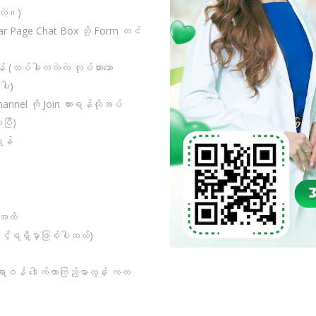
လဲ။)
ar Page Chat Box သို့ Form တင်
န် (ထပ်ခါတလဲလဲ လုပ်ထားသော
်ပါ)
annel ကို Join ထားရန်လိုအပ်
ပြီ)
ရန်
့)အထိ
ွင့်ရရှိမှာဖြစ်ပါတယ်)
ဆရာဝန် ဒေါက်တာကြည်မာထွန်း ကတ