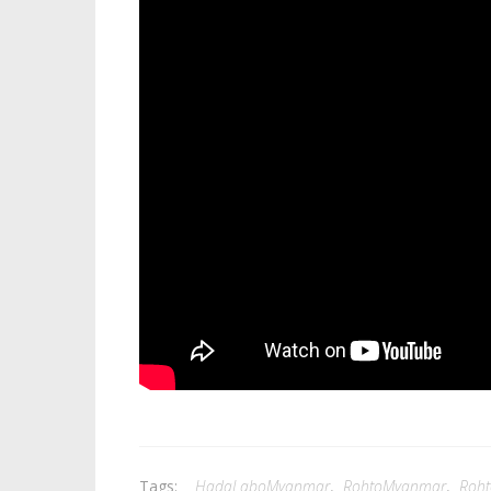
Tags:
HadaLaboMyanmar
,
RohtoMyanmar
,
Roht