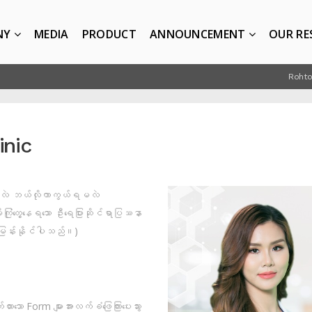
NY
MEDIA
PRODUCT
ANNOUNCEMENT
OUR RE
Rohto
inic
ေရှိသလဲ ဘယ်လိုကာကွယ်ရမလဲ
ကြုံတွေ့နေရသော ဦးရေပြားဆိုင်ရာပြဿနာ
းမြန်းနိုင်ပါသည်။)
သော Form များအားလက်ခံဖြေကြားပေးသွား