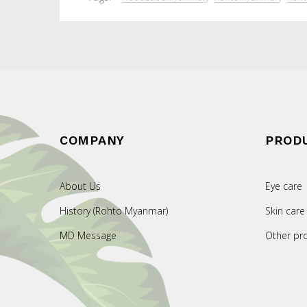
COMPANY
PROD
About Us
Eye care
History (Rohto Myanmar)
Skin care
MD Message
Other pr