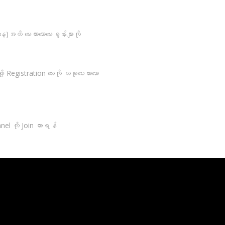
အထိ မေးထားသောမေးခွန်းများကို
Registration လေးကို ယခုပေးထားသော
el ကို Join ထားရန်