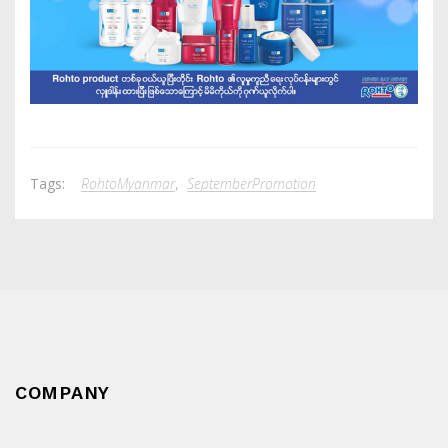
Tags:
RohtoMyanmar
,
SeptemberPromotion
COMPANY