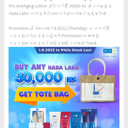
Pro AntiAging Lotion တို့ပါဝင်ပြီး 30000 Ks ဖိုးဝယ်ယူရုံနဲ့
Hada Labo လက်စွဲအိတ်လှလေးတစ်လုံးလက်ဆောင်ရရှိမှာပါနော်
Promotion ချိန်လေးကတော့ 1.9.2022 (Thursday) မှ စတင်ပြီး
ပစ္စည်းလက်ကျန်ရှိသည့်အထိ Promotion ပေးထားတာမို့
ပစ္စည်းလေးမကုန်ခင်အမြန်ဆုံးပြေးဝယ်ထားလိုက်တော့နော်