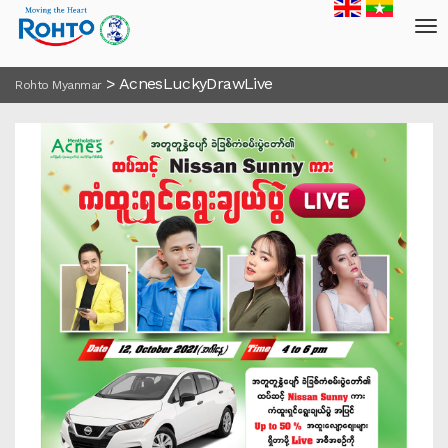
>
AcnesLuckyDrawLive
Rohto Myanmar