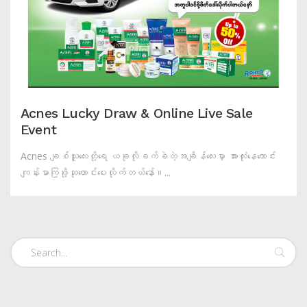
Acnes Lucky Draw & Online Live Sale
Event
Acnes ချစ်သူလေးတို့ရေ ယခုလိုခက်ခဲတဲ့အချိန်လေးမှာ အားလုံးနေကောင်း
ကျန်းမာကြဖို့ဆုတောင်းပေးလိုက်တယ်နော်။...