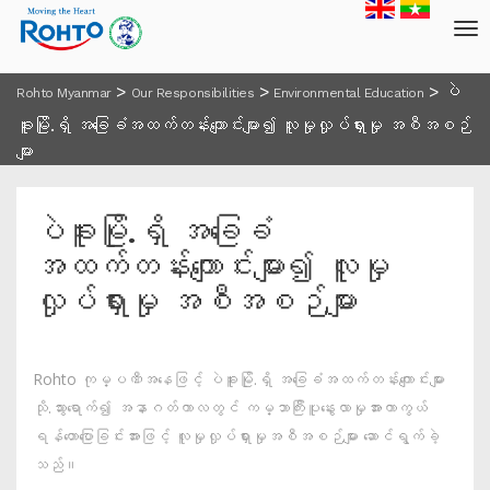
>
>
>
ပဲ
Rohto Myanmar
Our Responsibilities
Environmental Education
ခူးမြို.ရှိ အခြေခံအထက်တန်းကျောင်းများ၍ လူမှုလှုပ်ရှားမှု အစီအစဉ်
များ
ပဲခူးမြို.ရှိ အခြေခံ
အထက်တန်းကျောင်းများ၍ လူမှု
လှုပ်ရှားမှု အစီအစဉ်များ
Rohto ကုမ္ပဏီအနေဖြင့် ပဲခူးမြို.ရှိ အခြေခံအထက်တန်းကျောင်းများ
သို.သွားရောက်၍ အနာဂတ်ကာလတွင် ကမ္ဘာကြီးပူနွေးလာမှုအားကာကွယ်
ရန်ဟောပြောခြင်းအားဖြင့် လူမှုလှုပ်ရှားမှုအစီအစဉ်များ ဆောင်ရွက်ခဲ့
သည်။