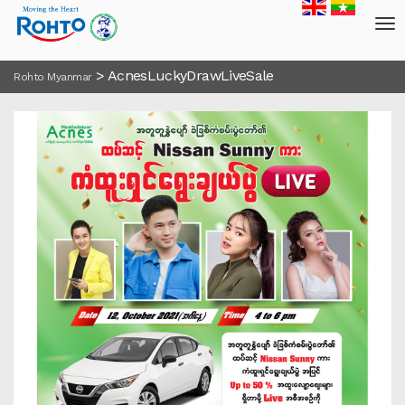
>
AcnesLuckyDrawLiveSale
Rohto Myanmar