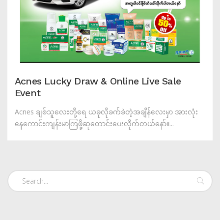
Acnes Lucky Draw & Online Live Sale
Event
Acnes ချစ်သူလေးတို့ရေ ယခုလိုခက်ခဲတဲ့အချိန်လေးမှာ အားလုံး
နေကောင်းကျန်းမာကြဖို့ဆုတောင်းပေးလိုက်တယ်နော်။...