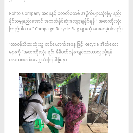
Rohto Company အနေနှင့် ပလတ်စတစ် အမှိုက်များသုံးစွဲမှု နည်း
နိုင်သမျှနည်းအောင် အတတ်နိုင်ဆုံးလျှော့ချနိုင်ရန် “ အစားထိုးသုံး
ကြည့်ပါလား ” Campaign Recycle Bag များကို ပေးဝေခဲ့ပါသည်။
“တာဝန်သိစားသုံးသူ တစ်ယောက်အနေ ဖြင့် Recycle အိတ်လေး
များကို “အစားထိုးသုံး ရင်း မိမိပတ်ဝန်းကျင်သာယာလှပဖို့ရန်
ပလတ်စတစ်လျော့သုံးကြပါစို့နော်