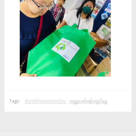
Tags:
WorldEnvironmentDay
,
ကမ္ဘာ့ပတ်ဝန်းကျင်နေ့