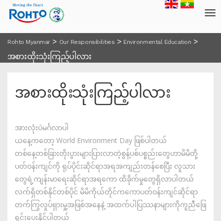
>
>
>
Rohto Myanmar
Our Responsibilities
Environmental Education
အစားထိုးသုံးကြည့်ပါလား
အစားထိုးသုံးကြည့်ပါလား
အားလုံးပဲမင်္ဂလာပါ
ယနေ့ကတော့ World Environment Day ဖြစ်ပါတယ်
တစ်နေ့တစ်ခြားတိုးပွားများပြားလာတဲ့စွန့်ပစ်ပစ္စည်းတွေဟာမိမိတို့
ပတ်ဝန်းကျင်ကို ရုပ်ပိုင်းဆိုင်ရာအရအကျည်းတန်စေပြီး လူသား
တွေရဲ့ကျန်းမာရေးဆိုင်ရာအရကော ထိခိုက်မှုတွေရှိလာပါတယ်
လက်ရှိတစ်နိုင်တစ်ပိုင် မိမိကိုယ်တိုင်ကကောပတ်ဝန်းကျင်ဆိုင်ရာ
တက်ကြွလှုပ်ရှားမှု့အဖြစ်အနေနဲ့ အထက်ပါပြဿနာများကိုကူညီဖြေ
ရှင်းပေးနိုင်ပါတယ်