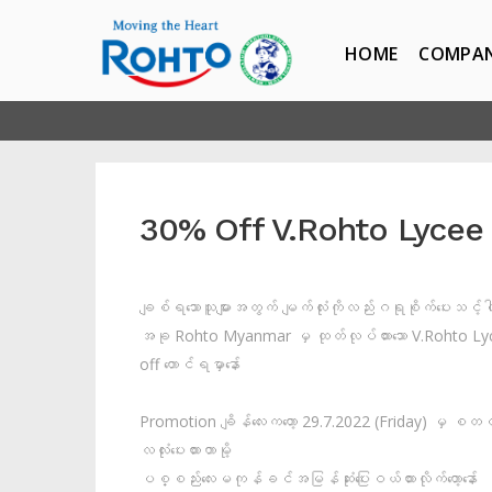
HOME
COMPA
30% Off V.Rohto Lycee
ချစ်ရသောသူများအတွက် မျက်လုံးကိုလည်းဂရုစိုက်ပေးသင့်ပ
အခု Rohto Myanmar မှ ထုတ်လုပ်ထားသော V.Rohto Ly
off တောင်ရမှာနော်
Promotion ချိန်လေးကတော့ 29.7.2022 (Friday) မှ စတင
လလုံးပေးထားတာမို့
ပစ္စည်းလေးမကုန်ခင်အမြန်ဆုံးပြေးဝယ်ထားလိုက်တော့နော်