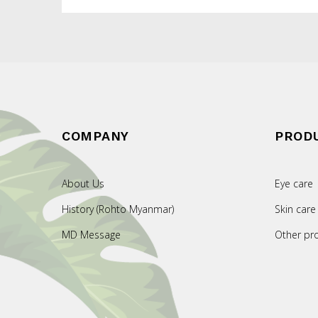
COMPANY
PROD
About Us
Eye care
History (Rohto Myanmar)
Skin care
MD Message
Other pr