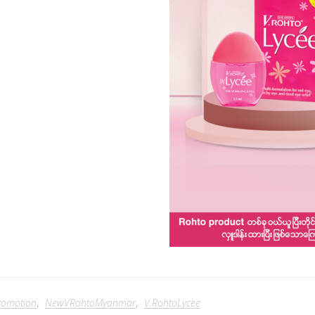
romotion
,
NewVRohtoMyanmar
,
V.RohtoLycee