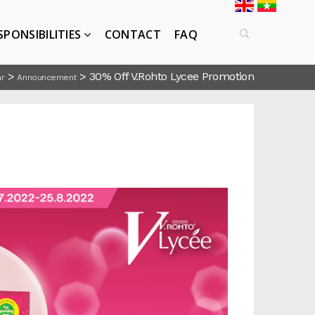
SPONSIBILITIES
CONTACT
FAQ
>
>
30% Off V.Rohto Lycee Promotion
r
Announcement