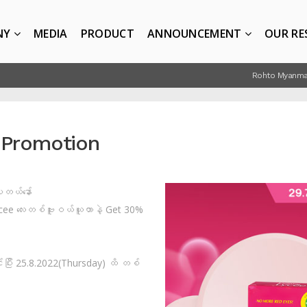
NY
MEDIA
PRODUCT
ANNOUNCEMENT
OUR RE
Rohto Myanma
 Promotion
ါတယ်နော်
cee လေးတစ်ဗူးဝယ်ယူတာနဲ့ Get 30%
်ပြီး 25.8.2022(Thursday) ထိ တစ်