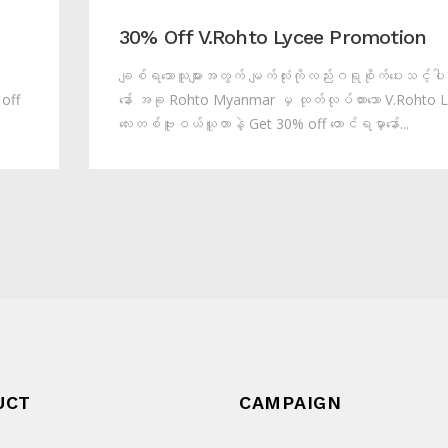
30% Off V.Rohto Lycee Promotion
o
ချစ်ရသောသူများအတွက် မျက်လုံးကိုလည်းဂရုစိုက်ပေးသင့်ပ
off
နော် အခု Rohto Myanmar မှ ထုတ်လုပ်ထားသော V.Rohto 
လေးတစ်ဗူးဝယ်ယူတာနဲ့ Get 30% off တောင်ရမှာနော်...
UCT
CAMPAIGN