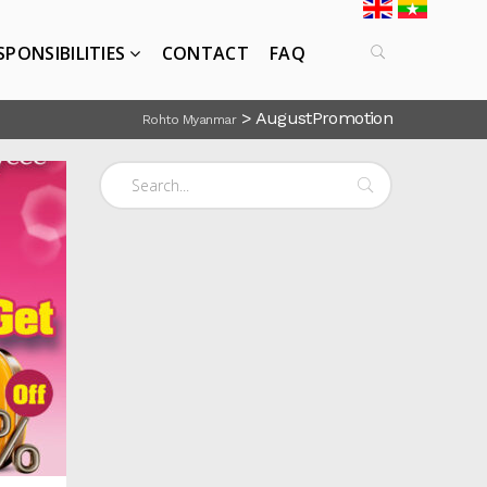
SPONSIBILITIES
CONTACT
FAQ
>
AugustPromotion
Rohto Myanmar